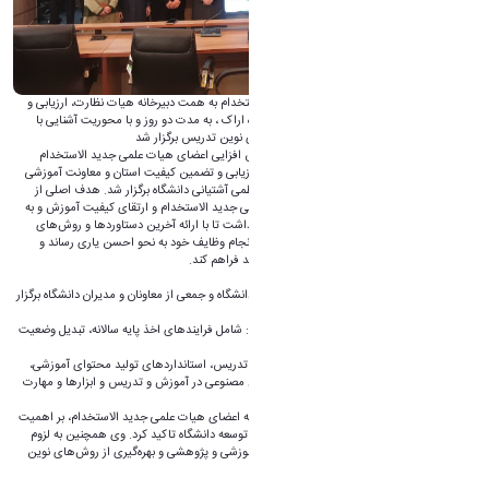
دوره دانش افزایی اعضای هیات علمی جدید الاستخدام به همت دبیرخانه هیات نظارت، ارزیابی و
تضمین کیفیت استان و معاونت آموزشی دانشگاه اراک ، به مدت دو روز و با محوریت آشنایی با
قوانین و مقررات آموزشی، پژوهشی و رویکردهای نوین تدریس برگزار شد
به گزارش روابط عمومی دانشگاه اراک، دوره دانش افزایی اعضای هیات علمی جدید الاستخدام
دانشگاه اراک ببه همت دبیرخانه هیات نظارت، ارزیابی و تضمین کیفیت استان و معاونت آموزشی
دانشگاه اراک، به مدت دو روز در سالن شهید کاظمی آشتیانی دانشگاه برگزار شد. هدف اصلی از
برگزاری این دوره، توانمندسازی اعضای هیات علمی جدید الاستخدام و ارتقای کیفیت آموزش و به
تبع آن، سطح علمی دانشگاه بود. این دوره تلاش داشت تا با ارائه آخرین دستاوردها و روش‌های
نوین در حوزه آموزش، اعضای هیات علمی را در انجام وظایف خود به نحو احسن یاری رساند و
زمینه را برای تربیت دانشجویان متخصص و کارآمد فراهم کند.
این دوره با حضور دکتر مجتبی ذوالفقاری رئیس دانشگاه و جمعی از معاونان و مدیران دانشگاه برگزار
شد و محورهای زیر را پوشش داد:
• آشنایی با قوانین و مقررات آموزشی و پژوهشی: شامل فرایندهای اخذ پایه سالانه، تبدیل وضعیت
و ارتقا مرتبه علمی
• تعالی آموزش: شامل روش‌های تعاملی و نوین تدریس، استانداردهای تولید محتوای آموزشی،
روش‌های نوین سنجش و ارزشیابی، کاربرد هوش مصنوعی در آموزش و تدریس و ابزارها و مهارت
های تدریس مجازی
دکتر ذوالفقاری در این دوره ضمن خوشامدگویی به اعضای هیات علمی جدید الاستخدام، بر اهمیت
نقش اعضای هیات علمی در تربیت دانشجویان و توسعه دانشگاه تاکید کرد. وی همچنین به لزوم
آشنایی اعضای هیات علمی با قوانین و مقررات آموزشی و پژوهشی و بهره‌گیری از روش‌های نوین
تدریس اشاره کرد