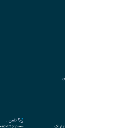
تقویم آموزشی
آموزش
مدیریت امور
مدیریت تحصیلات تکمیلی
مرکز آموزش‌های تخصصی
گروه جذب و هدایت استعدادهای درخشان
تقویم آموزشی
ارتباط با دانشگاه
آدرس :
تلفن :
اراک، میدان بسیج، بلوار سردشت، دانشگاه اراک
۰۸۶-32620000