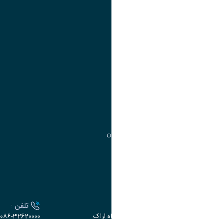
تقویم آموزشی
آموزش
مدیریت امور
مدیریت تحصیلات تکمیلی
مرکز آموزش‌های تخصصی
گروه جذب و هدایت استعدادهای درخشان
تقویم آموزشی
ارتباط با دانشگاه
آدرس :
تلفن :
اراک، میدان بسیج، بلوار سردشت، دانشگاه اراک
۰۸۶-32620000