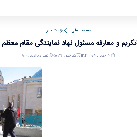
عظم رهبری - حراست دانشگاه
صفحه اصلی
جزئیات خبر
تکریم و معارفه مسئول نهاد نمایندگی مقام معظم 
29 خرداد 1404 12:21
کد خبر : 50691
تعداد بازدید : 814