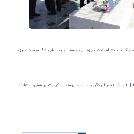
به گزارش روابط عمومی دانشگاه اراک بر اساس رتبه‌بندی موضوعی تایمز که هر ساله دانشگاه‌های برتر جهان را در ۱۱ حوزه موضوعی کلی معرفی می‌کند، دانشگاه اراک توانسته است در حوزه علوم زیستی رتبه جهانی ۶۰۱–۸۰۰، در حوزه
 اصلی شامل آموزش (محیط یادگیری)، محیط پژوهشی، کیفیت پژوهش، استنادات