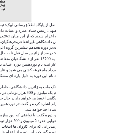
به گزارش روابط عمومی دانشگاه اراک به نقل از پایگاه اطلاع رسانی لبیک؛ ثبت نام نوزدهمین دوره عتبات دانشگاهیان از رو
دانشگاهی وزارت بهداشت و12 درصد زائران دانشگاهی غیرانتفاعی،فرهنگیان،نظامی و انتظامی بودند.
رئیس ستاد عمره و عتبات دانشگاهیان گفت:در دوره هجدهم بیشترین گروه اعزامی متاهلین دانشجو بودند و تاری
حجت الاسلام والمسلمین فقیهی گفت: 62/2 درصد از زائرین سال قبل تا به حال، به عتبات مشرف نشده بودند و برای اولین بار به به این سفر معنوی اعزام شدند.
وی افزود : در سال 96 با همکاری بانک ملت به 13700 نفر از دانشگاهیان متقاضی تسهیلات قرض الحسنه، وام یک میلیون تومانی برای سفرهای زمینی و وام یک و نیم میلیون تومانی برای سفرهای هوایی تعلق گرفت.
لبیک به نشانیwww.labbayk.irانجام و 15 مرداد ماه قرعه کشی می شود و نتایج از سایت لبیک اعلام خواهد شد.
عتبات عالیات اعزام خواهند شد.
زائرینی که به صورت زم
وام یک و نیم میلیون تومانی به زائران دانشگاهی اختصاص خواهد داد.در حال ح
فقیهی به ویژگی های خاص این دوره از اعزام اشاره کرده و گفت:در نوزدهمین
استفاده می کنند طبق سنوات قبل توسط ستاد اخذ خواهد شد.
وی در مورد قیمت عتبات دانشگاهیان در این دوره گفت:با توافقی که بین ساز
زمینی 1 میلیون و 200 هزار تومان و قیمت هوایی حدود 2 میلیون و 200 هزار تومان خواهد بود اما در ایام خاص مانند عرفه و عاشورا با افزایش ده درصدی قیمت مواجه خواهیم بود.
فقیهی گفت: در تلاش هستیم تا روحانیون و مدیرانی که برای کاروان ها انتخاب 
وی در خصوص زمان بندی اعزام های این دوره گفت:در این دوره از اعزام ها ب