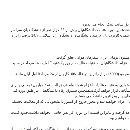
حجت الاسلام والمسلمین سیدمحمدرضا فقیهی؛ رئیس ستاد عمره و عتبات دانشگاهیان ضمن ارائه گزارش اجمالی از هجدهمین دوره عتبات دانشگاهیان گفت: در هجدهمین دوره عتبات دانشگاهیان بیش از 22 هزار نفر از دانشگاهیان سراسر
کشور در قالب 630کاروان به عتبات عالیات اعزام شدند که از این میان 29/5درصد زائران دانشگاهی وزارت علوم،16/6 درصد، دانشگاهیان پیام نور،فنی حرفه ای و علمی-کاربردی،17 درصد دانشگاهیان دانشگاه آزاد اسلامی،24/9 درصد زائران
رئیس ستاد عمره و عتبات دانشگاهیان از آغاز ثبت نام نوزدهمین دوره عتبات دانشگاهیان از روز 7 مرداد ماه در سایت لبیک خبر داد و گفت: ثبت‌نام نوزدهمین مرحله اعزام دانشگاهیان به عتبات عالیات از روز یکشنبه 7 لغایت 14 مرداد در سایت
حجت الاسلام والمسلمین فقیهی گفت: ثبت نام این دوره به دلیل پاره ای مشکلات از جمله نوسان قیمت ارز با یک ماه تاخیر آغاز و شاهد کاهش اعزام ها هستیم. در مجموع8000 نفر از زائرین در قالب186کاروان از 24 مردادتا اول آبان ماه۹۷به
رئیس ستاد با اشاره به افزایش تسهیلات بانک ملت به زائرین دانشگاهی، خاطر نشان کرد: با پیگیری های ستاد و مساعدت بانک ملت، برای دانشگاهیانی که به صورت هوایی به عتبات عالیات اعزام شوند وام قرض الحسنه 2 میلیون تومانی و برای
سهیلات در اختیار زائرین دانشگاهی قرار خواهد گرفت.همچنین صندوق رفاه دانشگاهیان نیز طبق دوره قبل؛
طای وام به زائرین دانشگاهی هستیم.
ی اعزام خواهند شد و مجوز خروج از کشور دانشجویانی که از معافیت تحصیلی
واهد گرفت و بنابراین قیمت این دوره افزایش خاصی نخواهد داشت.حدود قیمت
 و صفر مواجه هستیم که امیدواریم زائرین دانشگاهی حداکثر استفاده را از