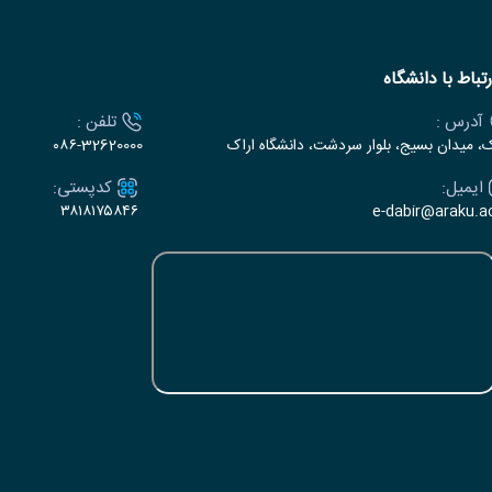
رتباط با دانشگاه
آدرس :
تلفن :
ک، میدان بسیج، بلوار سردشت، دانشگاه اراک
۰۸۶-32620000
ایمیل:
کدپستی:
۳۸۱۸۱۷۵۸۴۶
e-dabir@araku.ac