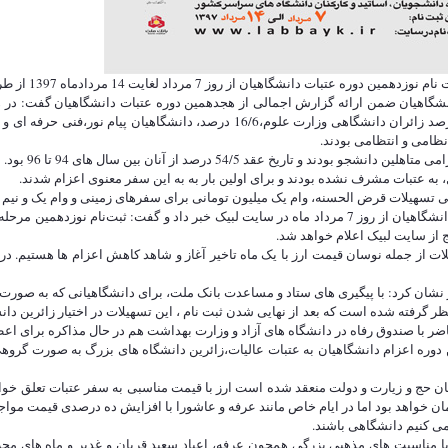
ز 7 مرداد لغایت 14 مردادماه 1397 از طریق سایت لبیک انجام می پذیرد.
خ عقد 54/5 درصد از آنان بین سال های 94 تا 96 بود.
ینی اعزام شوند وام یک میلیون و 300 هزار تومانی در نظر گرفته شده است که بعد از نهایی شدن ثبت نام ، این ت
اضر با صندوق رفاه در دانشگاه های آزاد و وزارت بهداشت هم در حال مذاکره برای اع
 دوره اعزام دانشگاهیان به عتبات عالیات،زائرین دانشگاه های بزرگ به صورت گروه
مان حج و زیارت و دولت منعقد شده است ارز با قیمت مناسبی به سفر عتبات تعلق خ
می کنیم دانشگاهی باشند.
ا مناسبت های مذهبی بزرگی همچون عرفه، اعیاد سعید قربان و غدیر و ماه های محرم