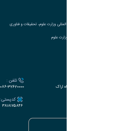
جست و جوی کتاب
مرکز مطالعات و همکاری های علمی بین المللی وزارت علوم، تحقیقات و فناوری
سامانه دریافت و پاسخگویی به شکایات وزارت علوم
سامانه سخا وزارت علوم
ارتباط با دانشگاه
آدرس :
تلفن :
اراک، میدان بسیج، بلوار سردشت، دانشگاه اراک
۰۸۶-32620000
ایمیل:
کدپستی:
۳۸۱۸۱۷۵۸۴۶
e-dabir@araku.ac.ir