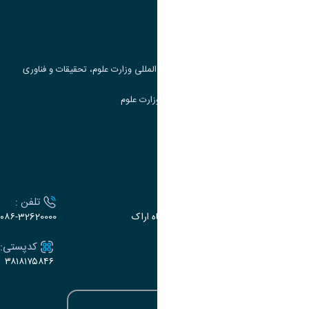
پرتال دانشجویی صندوق رفاه
جست و جوی کتاب
مرکز مطالعات و همکاری های علمی بین المللی وزارت علوم، تحقیقات و فناوری
سامانه دریافت و پاسخگویی به شکایات وزارت علوم
سامانه سخا وزارت علوم
ارتباط با دانشگاه
آدرس :
تلفن :
اراک، میدان بسیج، بلوار سردشت، دانشگاه اراک
۰۸۶-32620000
ایمیل:
کدپستی:
۳۸۱۸۱۷۵۸۴۶
e-dabir@araku.ac.ir