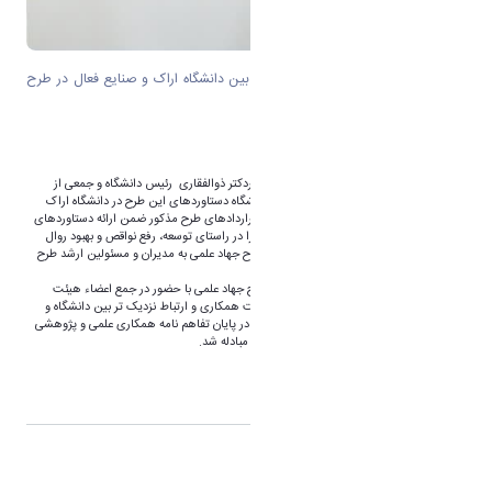
امضاء تفاهم نامه پانزده میلیارد تومانی بین دانشگاه اراک و صنایع فعال در طرح
جهاد علمی
به گزارش روابط عمومی دانشگاه اراک با حضوردکتر ذوالفقاری رئیس دانشگاه و جمعی از
مدیران صنایع فعال در طرح جهاد علمی از نمایشگاه دستاوردهای این طرح در دانشگاه اراک
بازدید کردند. در این بازدید جمعی از مجریان قراردادهای طرح مذکور ضمن ارائه دستاوردهای
پژوهشی این طرح پیشنهادها و نکات مد نظر را در راستای توسعه، رفع نواقص و بهبود روال
همکاری علمی و پژوهشی با صنایع فعال در طرح جهاد علمی به مدیران و مسئولین ارشد طرح
ارایه نمودند.
در ادامه، ریاست محترم دانشگاه و مدیران طرح جهاد علمی با حضور در جمع اعضاء هیئت
علمی دانشگاه های اراک ضمن تاکید بر اهمیت همکاری و ارتباط نزدیک تر بین دانشگاه و
صنعت به تشریح ظرفیتهای دو طرف پرداختند. در پایان تفاهم نامه همکاری علمی و پژوهشی
به مبلغ ۱۵ میلیارد تومان بین دو طرف امضاء و مبادله شد.
اشتراک گذاری