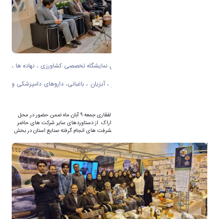
بازدید رئیس دانشگاه اراک از شانزدهمین نمایشگاه تخصصی کشاورزی ، نهاده ها ،
ماشین الات ، صنایع تبدیلی ، دام طیور ، آبزیان ، باغبانی، داروهای دامپزشکی و
صنایع وابسته استان مرکزی
به گزارش روابط عمومی دانشگاه اراک دکتر ذوالفقاری جمعه ۹ آبان ماه ضمن حضور در محل
غرفه دستاوردهای دانشکده کشاورزی دانشگاه اراک از دستاوردهای سایر شرکت های حاضر
در این نمایشگاه بازدید و از نزدیک در جریان پیشرفت های انجام گرفته صنایع استان در بخش
کشاورزی ، دام و طیور قرارگرفت.