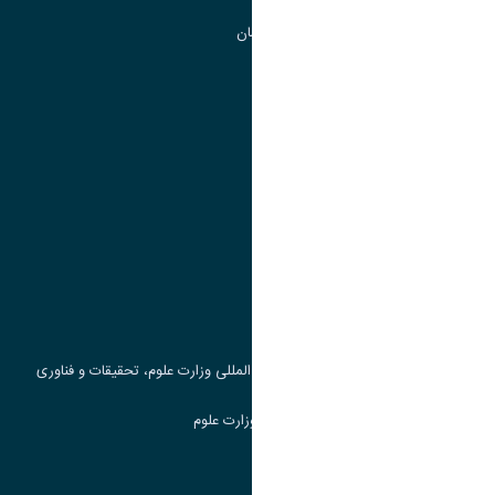
گروه جذب و هدایت استعداد های درخشان
تقویم آموزشی
پیوند ها
وزارت علوم، تحقیقات و فناوری
پرتال دانشجویی صندوق رفاه
جست و جوی کتاب
مرکز مطالعات و همکاری های علمی بین المللی وزارت علوم، تحقیقات و فناوری
سامانه دریافت و پاسخگویی به شکایات وزارت علوم
سامانه سخا وزارت علوم