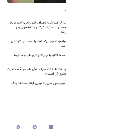
بزرگداشت شهدای اقتدار در دانشگاه اراک
هم‌زمان با سالروز شهادت امام سجاد (ع)، مراسم گرامیداشت شهدای اقتدار ایران اسلامی با
حضور دکتر ذوالفقاری، رئیس دانشگاه اراک، و جمعی از اساتید، کارکنان و دانشجویان در
مسجد حضرت فاطمه‌زهرا (س) دانشگاه برگزار شد.
به گزارش روابط عمومی دانشگاه اراک در این مراسم، ضمن بزرگداشت یاد و خاطره شهدا، بر
ضرورت تولید علم در راستای اقتدار ملی، تأکید شد.
دکتر ذوالفقاری رئیس دانشگاه اراک در این مراسم با اشاره به جایگاه والای علم در منظومه
فکری امام خمینی (ره) گفت:
«علم باید ابزار تحقق آرمان‌های انقلاب اسلامی باشد، نه هدف صرف. شأن علم، در نگاه حضرت
روح‌الله، بسی فراتر از کاربردهای صرفاً مادی و دنیوی آن است.»
وی در این مراسم بر اهمیت شناخت جریان صهیونیسم و ضرورت تبیین ابعاد مختلف جنگ
دشمن علیه ملت ایران تأکید کرد.
اشتراک گذاری
چاپ کردن