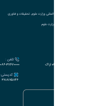
جست و جوی کتاب
مرکز مطالعات و همکاری های علمی بین المللی وزارت علوم، تحقیقات و فناوری
سامانه دریافت و پاسخگویی به شکایات وزارت علوم
سامانه سخا وزارت علوم
ارتباط با دانشگاه
آدرس :
تلفن :
اراک، میدان بسیج، بلوار سردشت، دانشگاه اراک
۰۸۶-32620000
ایمیل:
کدپستی:
۳۸۱۸۱۷۵۸۴۶
e-dabir@araku.ac.ir