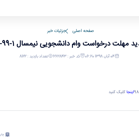
صفحه اصلی
جزئیات خبر
د مهلت درخواست وام دانشجویی نیمسال 1-99-98
04 آبان 1398 06:20
کد خبر : 662843
تعداد بازدید : 8122
اینجا
کلیک کنید
چاپ