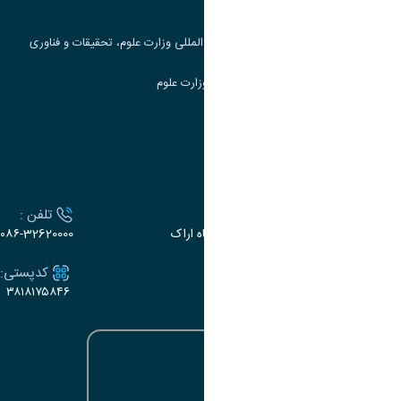
جست و جوی کتاب
مرکز مطالعات و همکاری های علمی بین المللی وزارت علوم، تحقیقات و فناوری
سامانه دریافت و پاسخگویی به شکایات وزارت علوم
سامانه سخا وزارت علوم
ارتباط با دانشگاه
آدرس :
تلفن :
اراک، میدان بسیج، بلوار سردشت، دانشگاه اراک
۰۸۶-32620000
ایمیل:
کدپستی:
۳۸۱۸۱۷۵۸۴۶
e-dabir@araku.ac.ir