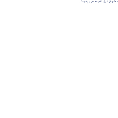
 شرح ذیل انجام می پذیرد :