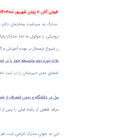
تذکرات مهم
:
-
پذیرفته شدگان نیمسال اول و دوم
که قبولی آنان تا پایان شهریور ماه1403 نمی باشد
ثبت نام الکترونیکی و تحویل حضوری مدارک به سردشت ساختمان دکتر قری
الکترونیکی ننمایند
و انجام ثبت نام الکترونیکی را موکول به اخذ مدارک پای
عمل می آورد . تصمیم گیری در خصوص شروع نیمسال بر عهده آموزش و گرو
-
پذیرفته شدگانی که قبولی پایان تحصیلات دوره دوم متوسطه خود را در امتحانات جبرانی ش
تا پایان شهریور 1403
تحویل نمایند .
-
دانشجویان روزانه که هم زمان با تحصیل در دانشگاه و بدون انصراف از تحصیل نسبت به شرکت در
الکترونیکی دانشگاه اراک ، اصل فرم انصراف قطعی از رشته قبلی را پس
مبدا اقدام مقتضی صورت پذیرد .
- اصل گواهینامه و کارنامه های دبیرستانی به عنوان مدارک الزامی ثبت ن