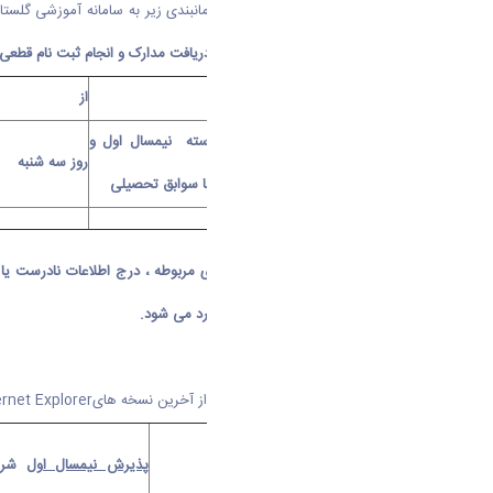
برای انجام ثبت نام غیرحضوری طبق زمانبندی زیر به سامانه آموزشی گلست
الکترونیکی در تاریخ مقرر ، دانشگاه از دریافت مدارک و انجام ثبت نام قط
مقاطع
از
کاردانی، کارشناسی و کارشناسی ناپیوسته نیمسال اول و
روز سه شنبه
دوم-
پذیرش با آزمون و پذیرش صرفا با سوابق تحصیلی
مسئولیت ناشی از عدم تکمیل فرم های مربوطه ، درج اطلاعات نادرست یا 
مشخص گردد برابر مقررات مربوط برخورد می شود.
نحوه ورود به سامانه گلستان
- برای ورود به سامانه آموزشی گلستان از آخرین نسخه های
ernet Explorer
پذیرش نیمسال اول
شرو