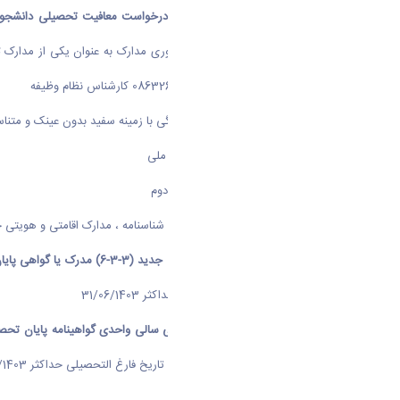
www.sakha.epolice.ir
مراجعه و
درخواست معافیت تحصیلی دانشجو
بارگذاری نمایند و در زمان تحویل حضوری مدارک به عنوان یکی از مدارک ثبت نام مطابق با اطلاعیه شماره 2 به کارشن
پاسخگوئی به سئوالات احتمالی 08632621362 کارشناس نظام وظیفه
3- عکس
تمام رخ 4*3
سال جاری
رنگی با زمینه سفید بدون عینک و متنا
4- کارت ملی
یا رسید درخواست کارت ملی
5- شناسنامه
عکس دار
صفحات اول و دوم
- دانشجویان اتباع به جای کارت ملی و شناسنامه ، مدارک اقامتی و هویتی خ
6-1
برای فارغ التحصیلان نظام آموزشی جدید (3-3-6) مدرک یا گواهی پایان تحصیلات دوره دوم متوسطه و کارنامه تحصیلی سه سال آخر دبیرستان (پایه دهم تا دوازدهم )
اخذ مدرک و با تاریخ فارغ التحصیلی حداکثر 31/06/1403
6-2 برای فارغ التحصیلان نظام آموزشی سالی واحدی گواهینامه پایان تحصیلات دوره پیش‌دانشگاهی و گواهی نامه پایان تحصیلات دیپلم
بخش و شهرستان محل اخذ مدرک و با تاریخ فارغ التحصیلی حداکثر 31/06/1403