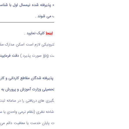
پذیرفته شده با کد ملی 09876543211 پذیرفته شده نیمسال اول با شناسه کاربری
رقمی وارد سامانه گلستان دانشگاه اراک می شوند .
- جهت مشاهده فایل راهنمای ثبت نام
اینجا
کلیک نمایید .
بارگذاری
مدارک
: به منظور ثبت نام الکترونیکی لازم است اسکن مدارک مشرو
عکس ۴×۳ با رزولوشن
dpi
۳۰۰ و فرمت
jpg
صورت پذیرد.)
دقت فرمایید
بارگذاری شده مبذول فرمایید
.
الف - مدارک اختصاصی جهت بارگذاری پذیرفته شدگان مقاطع کاردانی و کا
1- با مراجعه به سامانه تأییدیه مدارک تحصیلی وزارت آموزش و پرورش به آدرس
و
تاییدیه تحصیلی
مربوطه تحویل نمایید . دارندگان دیپلم شاخه نظری (نظام ترمی واحدی یا 
2-
-
پذیرفته شدگان پسر
که دارای کارت پایان خدمت یا معافیت دائم می 