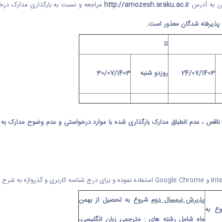
ان به آدرس
http://amozesh.araku.ac.ir
مراجعه و نسبت به بارگذاری مدارک درخو
عی پذیرفته شدگان معذور است.
تا
24/07/1403
روزدو شنبه
30/07/1403
ناقص ، عدم انطباق مدارک بارگذاری شده با موارد درخواستی و عدم وضوح مدارک به 
Int
و
Google Chrome
استفاده نموده و برای درج شناسه کاربری و گذرواژه به شرح ذی
پذیرش نیمسال دوم
شروع به تحصیل از بهمن
ع به
ماه شامل رشته های : مترجمی زبان انگلیسی،