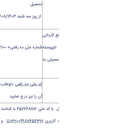
رمز ورود
نوع پذیرش
تحصیل
از روز سه شنبه 01/08/1403
کلیه پذیرفته شدگان در مقاطع کاردانی
شناسه
، کارشناسی و کارشناسی ناپیوسته
شماره ملی ده رقمی+
100
کاربری
پذیرش با آزمون و سوابق تحصیلی به
تفکیک نیمسال پذیرش
کد ملی ده رقمی
داوطلب -
گذرواژه
کلیه پذیرفته شدگان
آن را نیز درج نمایید
به عنوان مثال پذیرفته شده نیمسال اول با کد ملی 6522681112 با شناسه کاربری
با شماره ملی 9987654321 با شناسه کاربری
U032009987654321
و با
دانشگاه اراک می شوند .