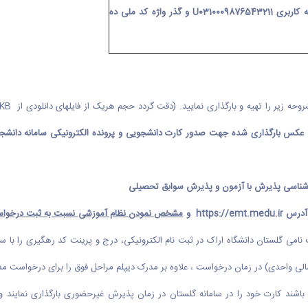
U0310009876543211
و گذر واژه کد ملی ده
حه زیر را تهیه و بارگذاری نمایید. (دقت گردد حجم هریک از فایلهای دانلودی از
KB
 عکس بارگذاری شده جهت صدور کارت دانشجویی و پرونده الکترونیکی سامانه دانشجوی
رشناسی
پذیرش با آزمون و پذیرش سوابق تحصیلی
https://emt.medu.ir
و
مشخص نمودن نظام آموزشی نسبت به ثبت درخواس
سالی واحدی) در زمان درخواست ، علاوه بر مدرک دیپلم مراحل فوق را برای درخواست م
باشند کارت خود را در سامانه گلستان در زمان پذیرش غیرحضوری بارگذاری نمایند و