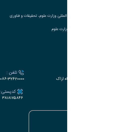
جست و جوی کتاب
مرکز مطالعات و همکاری های علمی بین المللی وزارت علوم، تحقیقات و فناوری
سامانه دریافت و پاسخگویی به شکایات وزارت علوم
سامانه سخا وزارت علوم
ارتباط با دانشگاه
آدرس :
تلفن :
اراک، میدان بسیج، بلوار سردشت، دانشگاه اراک
۰۸۶-32620000
ایمیل:
کدپستی:
۳۸۱۸۱۷۵۸۴۶
e-dabir@araku.ac.ir