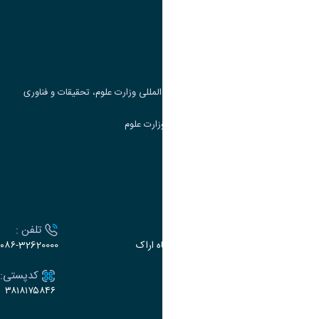
پرتال دانشجویی صندوق رفاه
جست و جوی کتاب
مرکز مطالعات و همکاری های علمی بین المللی وزارت علوم، تحقیقات و فناوری
سامانه دریافت و پاسخگویی به شکایات وزارت علوم
سامانه سخا وزارت علوم
ارتباط با دانشگاه
آدرس :
تلفن :
اراک، میدان بسیج، بلوار سردشت، دانشگاه اراک
۰۸۶-32620000
ایمیل:
کدپستی:
۳۸۱۸۱۷۵۸۴۶
e-dabir@araku.ac.ir