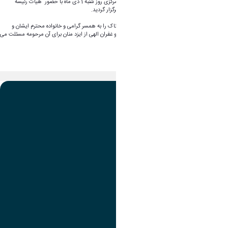
زبان و ادبیات فارسی و مسئول بسیج اساتید استان مرکزی روز شنبه 1 دی ماه با حضور هیأت رئیسه
دانشگاه، اعضای هیأت علمی، کارکنان و دانشجویان برگزار گردید.
روابط عمومی دانشگاه اراک این فقدان و ضایعه دردناک را به همسر گرامی و خانواده محترم ایشان و
جامعه دانشگاهی تسلیت عرض نموده و علو درجات و غفران الهی از ایزد منان برای آن مرحومه مسئلت می
نماید
.
تصویر
عنوان اینستاگرام
لینک
عنوان تلگرام
لینک
عنوان واتساپ
لینک
عنوان سروش
لینک
عنوان بله