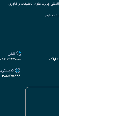
مرکز مطالعات و همکاری های علمی بین المللی وزارت علوم، تحقیقات و فناوری
سامانه دریافت و پاسخگویی به شکایات وزارت علوم
سامانه سخا وزارت علوم
ارتباط با دانشگاه
آدرس :
تلفن :
اراک، میدان بسیج، بلوار سردشت، دانشگاه اراک
۰۸۶-32620000
ایمیل:
کدپستی:
۳۸۱۸۱۷۵۸۴۶
e-dabir@araku.ac.ir