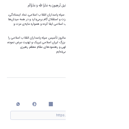
بسم الله الرحمن الرحیم
وَ اَعِدّوا لَهُم مَا استَطَعتُم مِن قُوَّة وَ مِن رِباطِ ال‍خَیل تُرهِبونَ به عَدُوَّ اللهِ وَ عَدُوَّکُم
دوم اردیبهشت‌ماه، سالروز تأسیس نهاد مقدس سپاه پاسداران انقلاب اسلامی، نماد ایستادگی،
بصیرت و روح انقلابی ملتی است که در مسیر عزت و استقلال گام برمی‌دارد و در همه میدان‌ها
نقشی بی‌بدیل در صیانت از دستاوردهای انقلاب اسلامی ایفا کرده و همواره مایه‌ی عزت و
افتخار ملت ایران بوده است.
اینجانب ضمن گرامیداشت این روز پرافتخار، سالروز تأسیس سپاه پاسداران انقلاب اسلامی را
به تمامی پاسداران گران‌قدر و ولایتمدار و ملت بزرگ ایران اسلامی تبریک و تهنیت عرض نموده،
توفیق روزافزون این عزیزان را در سایه الطاف الهی و رهنمودهای مقام معظم رهبری
(مدظله‌العالی) از درگاه خداوند متعال مسئلت می‌نمایم
دکتر مجتبی ذوالفقاری
رئیس دانشگاه اراک
اشتراک گذاری
چاپ کردن