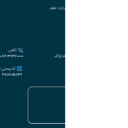
سامانه دریافت و پاسخگویی به شکایات وزارت علوم
سامانه سخا وزارت علوم
ارتباط با دانشگاه
آدرس :
تلفن :
اراک، میدان بسیج، بلوار سردشت، دانشگاه اراک
۰۸۶-32620000
ایمیل:
کدپستی:
۳۸۱۸۱۷۵۸۴۶
e-dabir@araku.ac.ir