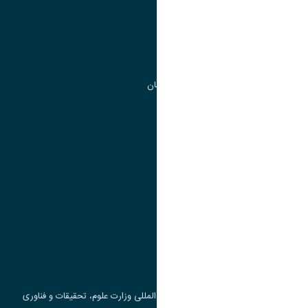
مدیریت تحصیلات تکمیلی
مرکز آموزش های آزاد و تخصصی
گروه جذب و هدایت استعداد های درخشان
تقویم آموزشی
پیوند ها
وزارت علوم، تحقیقات و فناوری
پرتال دانشجویی صندوق رفاه
جست و جوی کتاب
مرکز مطالعات و همکاری های علمی بین المللی وزارت علوم، تحقیقات و فناوری