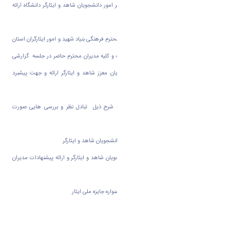
اساتید و همکاران محترم شاهد و ایثارگر دفتر امور دانشجویان شاهد و ایثارگر دانشگاه ارائه
نمود .
در ادامه جناب آقای محمد رضا گرجی معاون محترم فرهنگی بنیاد شهید و امور ایثارگران استان
مرکزی ضمن تشکر و قدردانی از دانشگاه اراک و کلیه مدیران محترم حاضر در جلسه گزارشی
در خصوص معوقات مالی مربوط به دانشجویان معزز شاهد و ایثارگر ارائه و جهت پیشبرد
تحصیلی این عزیزان آرزوی موفقیت نمود .
درادامه نشست در خصوص دستور جلسه به شرح ذیل تبادل نظر و بررسی هایی صورت
پذیرفت:
۱ - هم اندیشی در خصوص هدایت تحصیلی دانشجویان شاهد و ایثارگر
۲ - بررسی آئین نامه تسهیلات آموزشی دانشجویان شاهد و ایثارگر و ارائه پیشنهادات مدیران
محترم در خصوص اصلاح و بازنگری آئین نامه
۳ - هماهنگی در خصوص ارسال مستندات جشنواره جایزه ملی ایثار