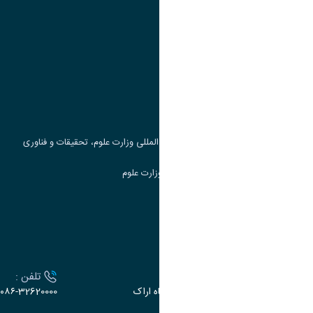
پیوند ها
وزارت علوم، تحقیقات و فناوری
پرتال دانشجویی صندوق رفاه
جست و جوی کتاب
مرکز مطالعات و همکاری های علمی بین المللی وزارت علوم، تحقیقات و فناوری
سامانه دریافت و پاسخگویی به شکایات وزارت علوم
سامانه سخا وزارت علوم
ارتباط با دانشگاه
آدرس :
تلفن :
اراک، میدان بسیج، بلوار سردشت، دانشگاه اراک
۰۸۶-32620000