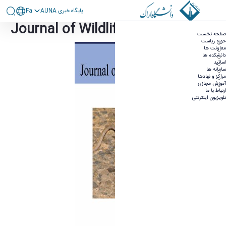
پايگاه خبری AUNA
Fa
Journal of Wildlife and Biodiversity
Journal of Wildlife and Biodiversity
صفحه نخست
حوزه ریاست
معاونت ها
دانشکده ها
اساتید
سامانه ها
مراکز و نهادها
آموزش مجازی
ارتباط با ما
تلویزیون اینترنتی