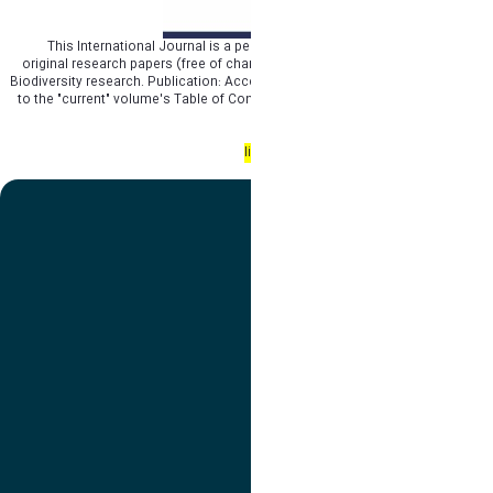
This International Journal is a peer reviewed Journal intended to publish
original research papers (free of charge) in all main branches of Wildlife and
Biodiversity research. Publication: Accepted papers will be added immediately
to the "current" volume's Table of Contents after immediate blind peer review
process.
link: http://www.wildlife-biodiversity.com
تصویر
عنوان اینستاگرام
لینک
عنوان تلگرام
لینک
عنوان واتساپ
لینک
عنوان سروش
لینک
عنوان بله