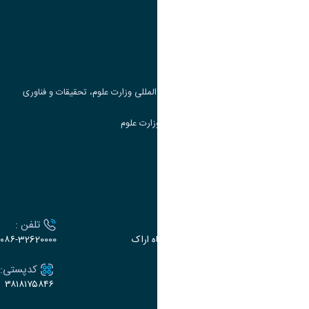
وزارت علوم، تحقیقات و فناوری
پرتال دانشجویی صندوق رفاه
جست و جوی کتاب
مرکز مطالعات و همکاری های علمی بین المللی وزارت علوم، تحقیقات و فناوری
سامانه دریافت و پاسخگویی به شکایات وزارت علوم
سامانه سخا وزارت علوم
ارتباط با دانشگاه
آدرس :
تلفن :
اراک، میدان بسیج، بلوار سردشت، دانشگاه اراک
۰۸۶-32620000
ایمیل:
کدپستی:
۳۸۱۸۱۷۵۸۴۶
e-dabir@araku.ac.ir