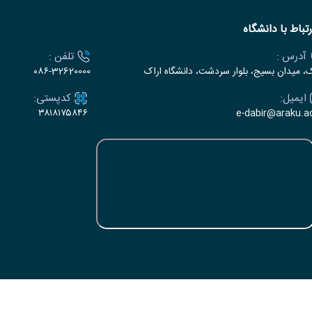
رتباط با دانشگاه
آدرس :
تلفن :
ک، میدان بسیج، بلوار سردشت، دانشگاه اراک
۰۸۶-32620000
ایمیل:
کدپستی:
۳۸۱۸۱۷۵۸۴۶
e-dabir@araku.ac