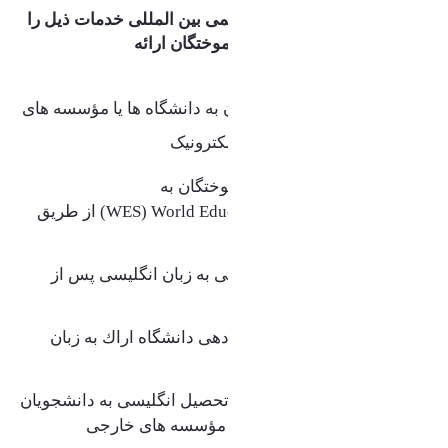
مدیریت همکاری‌های علمی بین المللی خدمات ذیل را
به دانشجویان و دانش آموختگان ارائه
می دهد
:
ارسال مدارک دانش آموختگان به دانشگاه ها یا مؤسسه های
خارج از ایران از طریق پست الکترونیک
ارسال مدارک دانش آموختگان به
مؤسسه
(WES) World Education Service
از طریق
پست الکترونیک
ارائه نامه دانش آموختگی به زبان انگلیسی پس از
صدور دانشنامه
ارائه نامه سیستم نمره دهی
دانشگاه اراك
به زبان
انگلیسی
ارائه گواهی اشتغال به تحصیل انگلیسی به دانشجویان
جهت ارائه به سفارت و مؤسسه های خارجی