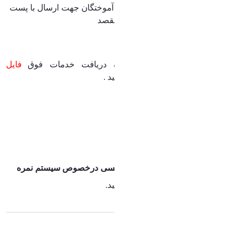
مهروموم مدارک دانش آموختگان جهت ارسال با پست
به دانشگاه یا مؤسسه مقصد
جهت اطلاع از نحوه دریافت خدمات فوق
فایل
پیوست
را مطالعه فرمایید
.
تأییدیه تحصیلی یا کد صحت
گ
واهی سیستم نمره‌دهی
برای دسترسی به
"
نامه انگلیسی درخصوص سیستم نمره
‌دهی
"
فایل پیوست
را دانلود کنید.