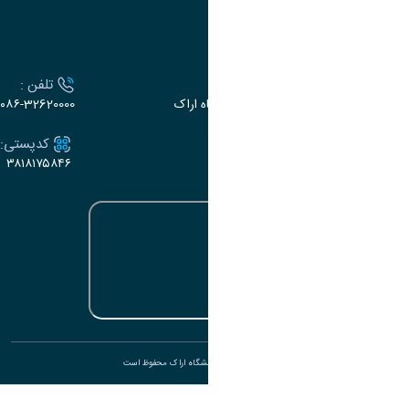
ارتباط با دانشگاه
آدرس :
تلفن :
اراک، میدان بسیج، بلوار سردشت، دانشگاه اراک
۰۸۶-32620000
ایمیل:
کدپستی:
۳۸۱۸۱۷۵۸۴۶
e-dabir@araku.ac.ir
تمامی حقوق برای دانشگاه اراک محفوظ است