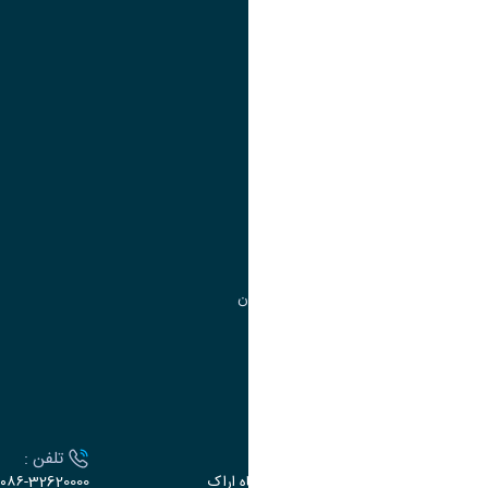
تقویم آموزشی
آموزش
مدیریت امور
مدیریت تحصیلات تکمیلی
مرکز آموزش‌های تخصصی
گروه جذب و هدایت استعدادهای درخشان
تقویم آموزشی
ارتباط با دانشگاه
آدرس :
تلفن :
اراک، میدان بسیج، بلوار سردشت، دانشگاه اراک
۰۸۶-32620000