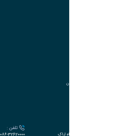
تقویم آموزشی
آموزش
مدیریت امور
مدیریت تحصیلات تکمیلی
مرکز آموزش‌های تخصصی
گروه جذب و هدایت استعدادهای درخشان
تقویم آموزشی
ارتباط با دانشگاه
آدرس :
تلفن :
اراک، میدان بسیج، بلوار سردشت، دانشگاه اراک
۰۸۶-32620000