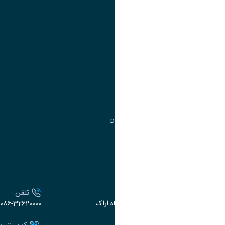
آموزش
مدیریت امور
مدیریت تحصیلات تکمیلی
مرکز آموزش‌های تخصصی
گروه جذب و هدایت استعدادهای درخشان
تقویم آموزشی
ارتباط با دانشگاه
آدرس :
تلفن :
اراک، میدان بسیج، بلوار سردشت، دانشگاه اراک
۰۸۶-32620000