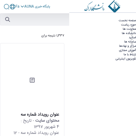
پايگاه خبری AUNA
Fa
آرشیو
صفحه نخست
حوزه ریاست
معاونت ها
مرتب‌سازی بر اساس
دانشکده ها
۱٬۳۳۷ نتیجه برای
اساتید
سامانه ها
مراکز و نهادها
آموزش مجازی
ارتباط با ما
تلویزیون اینترنتی
نوع
محتوای سایت
(1337)
عنوان رویداد شماره سه
محتوای سایت
- تاریخ :
4 شهریور 1397
عنوان رویداد شماره سه - 12