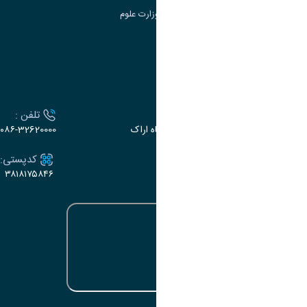
سامانه دریافت و پاسخگویی به شکایات وزارت علوم
سامانه سخا وزارت علوم
ارتباط با دانشگاه
آدرس :
تلفن :
اراک، میدان بسیج، بلوار سردشت، دانشگاه اراک
۰۸۶-32620000
ایمیل:
کدپستی:
۳۸۱۸۱۷۵۸۴۶
e-dabir@araku.ac.ir