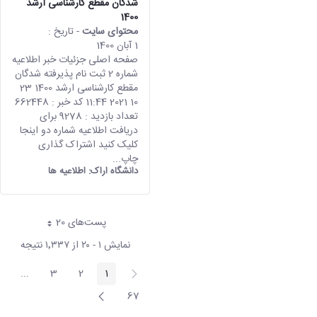
شدگان مقطع کارشناسی ارشد
1400
محتوای سایت
- تاریخ :
1 آبان 1400
صفحه اصلی جزئیات خبر اطلاعیه
شماره 2 ثبت نام پذیرفته شدگان
مقطع کارشناسی ارشد 1400 23
10 2021 11:44 کد خبر : 662448
تعداد بازدید : 9278 برای
دریافت اطلاعیه شماره دو اینجا
کلیک کنید اشتراک گذاری
چاپ...
دانشگاه اراک:
اطلاعیه ها
پست‌‌های 20
هر صفحه
نمایش ۱ - ۲۰ از ۱٬۳۳۷ نتیجه
پیغام
...
3
2
1
صفحه
صفحه
صفحه
 Pages
قبلی
صفحه
67
صفحه
بعد