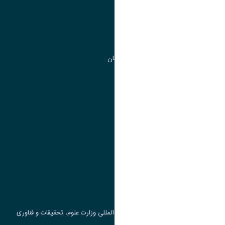
مدیریت تحصیلات تکمیلی
مرکز آموزش های آزاد و تخصصی
گروه جذب و هدایت استعداد های درخشان
تقویم آموزشی
پیوند ها
وزارت علوم، تحقیقات و فناوری
پرتال دانشجویی صندوق رفاه
جست و جوی کتاب
مرکز مطالعات و همکاری های علمی بین المللی وزارت علوم، تحقیقات و فناوری