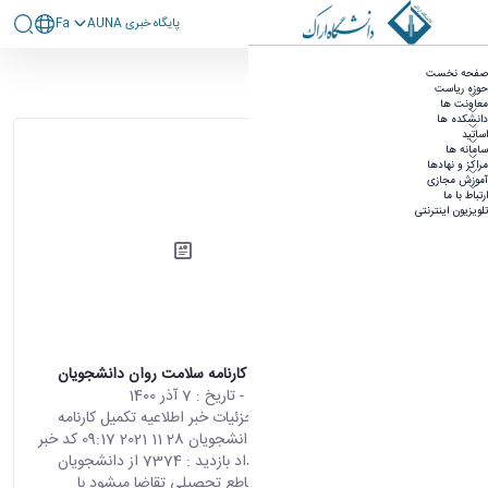
پايگاه خبری AUNA
Fa
آرشیو اطلاعیه ها
صفحه نخست
حوزه ریاست
۳۶۰ نتیجه برای
معاونت ها
دانشکده ها
مرتب‌سازی بر
اساتید
اساس
سامانه ها
مراکز و نهادها
آموزش مجازی
ارتباط با ما
تلویزیون اینترنتی
اطلاعیه تکمیل کارنامه سلامت روان دانشجویان
محتوای سایت
- تاریخ :
7 آذر 1400
صفحه اصلی جزئیات خبر اطلاعیه تکمیل کارنامه
سلامت روان دانشجویان 28 11 2021 09:17 کد خبر
: 703276 تعداد بازدید : 7374 از دانشجویان
ارجمند کلیه مقاطع تحصیلی تقاضا میشود با