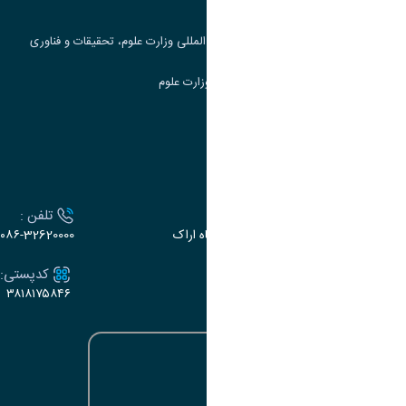
جست و جوی کتاب
مرکز مطالعات و همکاری های علمی بین المللی وزارت علوم، تحقیقات و فناوری
سامانه دریافت و پاسخگویی به شکایات وزارت علوم
سامانه سخا وزارت علوم
ارتباط با دانشگاه
آدرس :
تلفن :
اراک، میدان بسیج، بلوار سردشت، دانشگاه اراک
۰۸۶-32620000
ایمیل:
کدپستی:
۳۸۱۸۱۷۵۸۴۶
e-dabir@araku.ac.ir