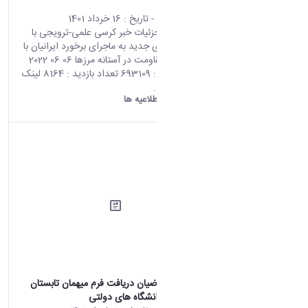
آستانه مرزها
محتوای سایت
- تاریخ :
16 خرداد 1401
صفحه اصلی جزئیات خبر کرسی علمی-ترویجی با
عنوان: رویکردی جدید به ماجرای برخورد ایرانیان با
ورود اسلام؛ مقاومت در آستانه مرزها 06 06 2022
08:56 کد خبر : 693109 تعداد بازدید : 8164 لینک
ورود اشتراک...
دانشگاه اراک:
اطلاعیه ها
قابل توجه متقاضیان دریافت فرم میهمان تابستان
1401 به سایر دانشگاه های دولتی