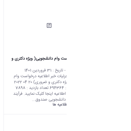
اطلاعیه درخواست وام دانشجویی( ویژه دکتری و
ضروری)
محتوای سایت
- تاریخ :
31 فروردین 1401
صفحه اصلی جزئیات خبر اطلاعیه درخواست وام
دانشجویی( ویژه دکتری و ضروری) 20 04 2022
03:59 کد خبر : 694364 تعداد بازدید : 7898
جهت مشاهده اطلاعیه اینجا کلیک نمایید. فرآیند
درخواست وام دانشجویی صندوق...
دانشگاه اراک:
اطلاعیه ها