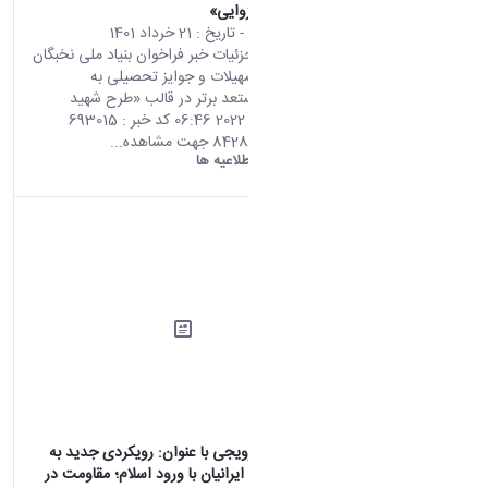
«طرح شهید وزوایی»
محتوای سایت
- تاریخ :
21 خرداد 1401
صفحه اصلی جزئیات خبر فراخوان بنیاد ملی نخبگان
برای اعطای تسهیلات و جوایز تحصیلی به
دانشجویان مستعد برتر در قالب «طرح شهید
وزوایی» 11 06 2022 06:46 کد خبر : 693015
تعداد بازدید : 8428 جهت مشاهده...
دانشگاه اراک:
اطلاعیه ها
کرسی علمی-ترویجی با عنوان: رویکردی جدید به
ماجرای برخورد ایرانیان با ورود اسلام؛ مقاومت در