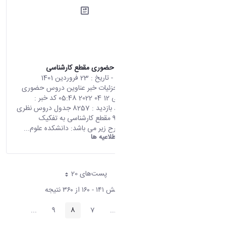
عناوین دروس حضوری مقطع کارشناسی
محتوای سایت
- تاریخ :
23 فروردین 1401
صفحه اصلی جزئیات خبر عناوین دروس حضوری
مقطع کارشناسی 12 04 2022 05:48 کد خبر :
694515 تعداد بازدید : 8257 جدول دروس نظری
ورودی های 97 مقطع کارشناسی به تفکیک
دانشکده به شرح زیر می باشد: دانشکده علوم...
دانشگاه اراک:
اطلاعیه ها
پست‌‌های 20
هر صفحه
نمایش ۱۴۱ - ۱۶۰ از ۳۶۰ نتیجه
پیغام
...
9
8
7
...
1
صفحه
صفحه
صفحه
Intermediate Pages
صفحه
iate Pages
قبلی