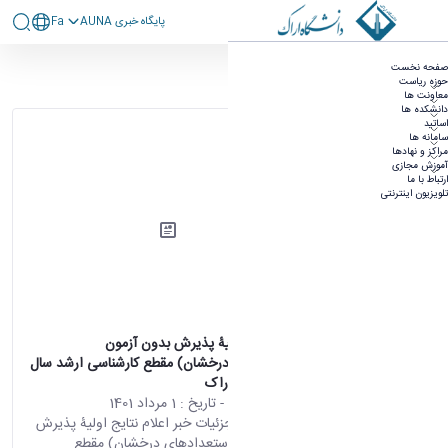
پايگاه خبری AUNA
Fa
آرشیو اطلاعیه ها
صفحه نخست
حوزه ریاست
۳۶۰ نتیجه برای
معاونت ها
دانشکده ها
مرتب‌سازی بر
اساتید
اساس
سامانه ها
مراکز و نهادها
آموزش مجازی
ارتباط با ما
تلویزیون اینترنتی
اعلام نتایج اولیۀ پذیرش بدون آزمون
(استعدادهای درخشان) مقطع کارشناسی ارشد سال
1401 دانشگاه اراک
محتوای سایت
- تاریخ :
1 مرداد 1401
صفحه اصلی جزئیات خبر اعلام نتایج اولیۀ پذیرش
بدون آزمون (استعدادهای درخشان) مقطع