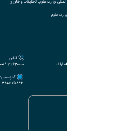
مرکز مطالعات و همکاری های علمی بین المللی وزارت علوم، تحقیقات و فناوری
سامانه دریافت و پاسخگویی به شکایات وزارت علوم
سامانه سخا وزارت علوم
ارتباط با دانشگاه
آدرس :
تلفن :
اراک، میدان بسیج، بلوار سردشت، دانشگاه اراک
۰۸۶-32620000
ایمیل:
کدپستی:
۳۸۱۸۱۷۵۸۴۶
e-dabir@araku.ac.ir