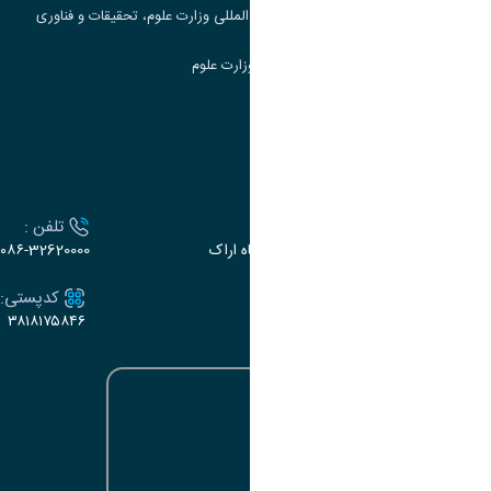
مرکز مطالعات و همکاری های علمی بین المللی وزارت علوم، تحقیقات و فناوری
سامانه دریافت و پاسخگویی به شکایات وزارت علوم
سامانه سخا وزارت علوم
ارتباط با دانشگاه
آدرس :
تلفن :
اراک، میدان بسیج، بلوار سردشت، دانشگاه اراک
۰۸۶-32620000
ایمیل:
کدپستی:
۳۸۱۸۱۷۵۸۴۶
e-dabir@araku.ac.ir