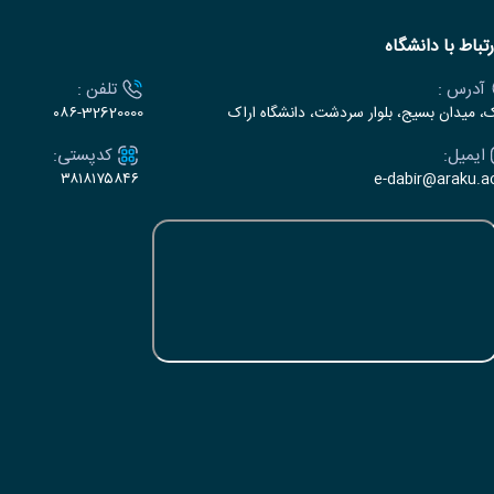
رتباط با دانشگاه
آدرس :
تلفن :
ک، میدان بسیج، بلوار سردشت، دانشگاه اراک
۰۸۶-32620000
ایمیل:
کدپستی:
۳۸۱۸۱۷۵۸۴۶
e-dabir@araku.ac