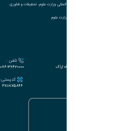
مرکز مطالعات و همکاری های علمی بین المللی وزارت علوم، تحقیقات و فناوری
سامانه دریافت و پاسخگویی به شکایات وزارت علوم
سامانه سخا وزارت علوم
ارتباط با دانشگاه
آدرس :
تلفن :
اراک، میدان بسیج، بلوار سردشت، دانشگاه اراک
۰۸۶-32620000
ایمیل:
کدپستی:
۳۸۱۸۱۷۵۸۴۶
e-dabir@araku.ac.ir