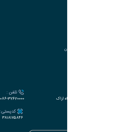
مدیریت امور
مدیریت تحصیلات تکمیلی
مرکز آموزش‌های تخصصی
گروه جذب و هدایت استعدادهای درخشان
تقویم آموزشی
ارتباط با دانشگاه
آدرس :
تلفن :
اراک، میدان بسیج، بلوار سردشت، دانشگاه اراک
۰۸۶-32620000
ایمیل:
کدپستی:
۳۸۱۸۱۷۵۸۴۶
e-dabir@araku.ac.ir