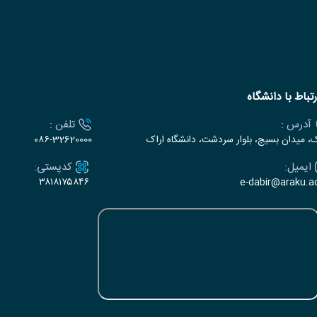
رتباط با دانشگاه
آدرس :
تلفن :
ک، میدان بسیج، بلوار سردشت، دانشگاه اراک
۰۸۶-32620000
ایمیل:
کدپستی:
۳۸۱۸۱۷۵۸۴۶
e-dabir@araku.ac