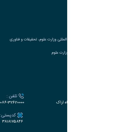
وزارت علوم، تحقیقات و فناوری
پرتال دانشجویی صندوق رفاه
جست و جوی کتاب
مرکز مطالعات و همکاری های علمی بین المللی وزارت علوم، تحقیقات و فناوری
سامانه دریافت و پاسخگویی به شکایات وزارت علوم
سامانه سخا وزارت علوم
ارتباط با دانشگاه
آدرس :
تلفن :
اراک، میدان بسیج، بلوار سردشت، دانشگاه اراک
۰۸۶-32620000
ایمیل:
کدپستی:
۳۸۱۸۱۷۵۸۴۶
e-dabir@araku.ac.ir