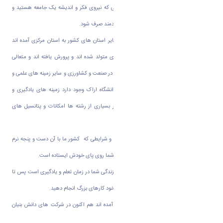
دانستند که ثروت واقعی کشورها امثال شمایی که نیروی فکر و اندیشه یک جامعه هستید و
باید سرمایه گذاری واقعی برای تربیت افراد خردمند صرف شود.
وی ضمن خیر مقدم به دانشجویانی که از سایر استان های کشور به استان مرکزی آمده اند
گفت: یک چهارم مفاخر کشور در استان مرکزی متولد شده اند و پرورش یافته اند و متعالی
شدند. استان مرکزی به علت پتانسیل بالایی که در صنعت و کشاورزی و سایر زمینه های علمی و
فناوری دارد، برای تمام رشته هایی که در دانشگاه اراک وجود دارد زمینه های یادگیری و
کارورزی بسیاری است. دانشگاه اراک نیز در بسیاری از رشته ها امکانات و پتانسیل های
ارزنده ای دارد.
وی اظهار کرد: با توجه به شرایط فعلی جهانی و شرایطی که کشور ما با آن دست و پنجه نرم
می کند، این خاک و مرز و بوم با اتکا به امثال شما روی پای خودش ایستاده است.
وی در پایان خطاب به دانشجویان گفت: بهار زندگی شما در زمان تعلم و یادگیری است پس تا
آنجا که می توانید دانش کسب کنید و با اراده خود کارهای بزرگ انجام دهید.
دوستان شما که قبل از شما به دانشگاه اراک آمده اند هم اکنون در شرکت های دانش بنیان
مسیر علم دانش را به فنون تبدیل کرده اند.