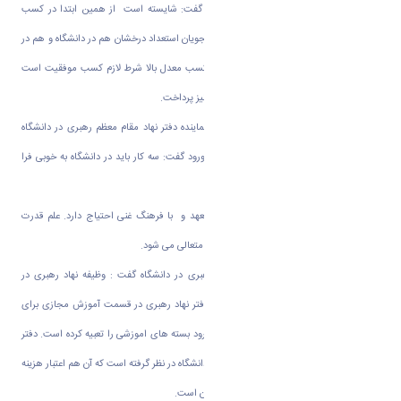
معاون آموزشی و تحصیلات تکمیلی دانشگاه گفت: شایسته است از همین ابتدا در کسب
معدل بالا همت گمارید تا از شرایط ویژه دانشجویان استعداد درخشان هم در دانشگاه و هم در
فضای تحقیقاتی و کاری استفاده نمایند. اما کسب معدل بالا شرط لازم کسب موفقیت است
ولی شرط کافی نیست و باید به کسب مهارت نیز پرداخت.
حجت اسلام والمسلمین دکتر مهدوی اطهر نماینده دفتر نهاد مقام معظم رهبری در دانشگاه
اراک ضمن خیر مقدم به دانشجویان جدید الورود گفت: سه کار باید در دانشگاه به خوبی فرا
گرفته شود آموزش، پژوهش و پرورش.
وی اظهار کرد: جامعه به نیروی متخصص، متعهد و با فرهنگ غنی احتیاج دارد. علم قدرت
جامعه است و با علم و فرهنگ است که جامعه متعالی می شود.
وی ضمن معرفی فعالیت های دفتر نهاد رهبری در دانشگاه گفت : وظیفه نهاد رهبری در
دانشگاه ها کمک به فرهنگ دانشگاه است. دفتر نهاد رهبری در قسمت آموزش مجازی برای
یادگیری قوانین و ضوابط دانشجویان جدیدالورود بسته های اموزشی را تعبیه کرده است. دفتر
نهاد رهبری هدیه ای به مناسبت ورود شما به دانشگاه در نظر گرفته است که آن هم اعتبار هزینه
سفر به عتبات به صورت تسهیلات به دانشجویان است.