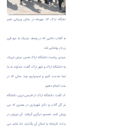
آیین استقبال از نودانشجویان ورودی 98 دانشگاه اراک 13 مهرماه در سالن ورزشی فجر
دانشکده علوم ورزشی برگزار شد.
در ابتدای مراسم از سرود دانشگاه اراک به نام آفتاب دانایی که در وصف نزدیک به نیم قرن
فعالیت ها و درخشش دانشگاه است برای اولین بار رونمایی شد.
به گزارش روابط عمومی دانشگاه اراک؛ دکتر حمیدی ریاست دانشگاه اراک ضمن عرض تبریک
صمیمانه و خیر مقدم دانشجویان جدید الورود به دانشگاه اراک و شهر اراک گفت: خداوند به ما
این نعمت را داده است که به عنوان مربی شما خدمت کنیم و امیدواریم چند سالی که در
خدمت شما هستیم وظایف خود را به نحو احسنت انجام دهیم.
وی با اشاره به پیشینه ی درخشان دانشگاه اراک گفت: دانشگاه اراک از قدیمی ترین دانشگاه
های کشور است. دکتر عبدالکریم قریب و دکتر گل گلاب و دکتر شهریاری در عصری که می
توانستند وقت ارزشمند خود را وقف زندگی خویش کنند، تصمیم دیگری گرفتند. آن عزیزان در
نیم قرن پیش میتوانستند همت خود را در احداث کارخانه یا امثال آن بگذارند اما شاید می