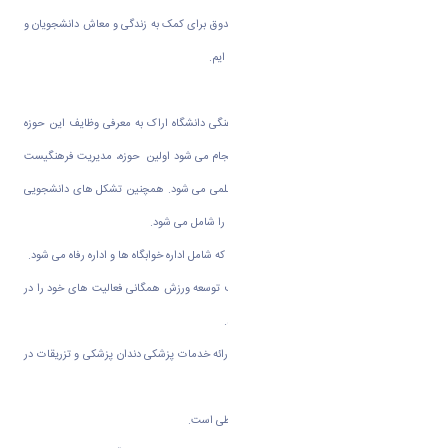
وی همچنین اظهار کرد: در دفتر نهاد ما دو صندوق برای کمک به زندگی و معاش دانشجویان و
دیگری برای کمک به مسائل پژوهشی قرار داده ایم.
در ادامه دکتر بهرامی معاون دانشجویی و فرهنگی دانشگاه اراک به معرفی وظایف این حوزه
پرداخت و گفت: در این حوزه پنج فعالیت انجام می شود اولین حوزه، مدیریت فرهنگیست
که شامل فعالیت های انجمن ها و نشریات علمی می شود. همچنین تشکل های دانشجویی
که دانشگاه قرار دارد بخش دیگری از این حوزه را شامل می شود.
حوزه بعد، حوزه مدیریت دانشجویی و فرهنگی که شامل اداره خوابگاه ها و اداره رفاه می شود.
حوزه بعدی اداره تربیت بدنی است که با هدف توسعه ورزش همگانی فعالیت های خود را در
فضای ورزشی دانشگاه اراک گسترده تر می کند.
حوزه بعد مرکز بهداشت و درمان است که با ارائه خدمات پزشکی دندان پزشکی و تزریقات در
خدمت دانشجویان عزیز است.
حوزه بعد کمیسیون موارد خاص و کمیته انضباطی است.