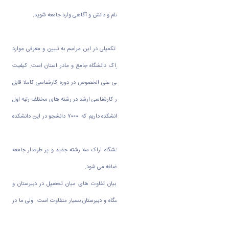
امیدواریم در این سال ها با توشه ای پر بار از علم و دانش و آگاهی وارد جامعه شوید.
دکتر سلیمان نژاد معاون آموزشی و تحصیلات تکمیلی در این مراسم به تبیین و معرفی موارد
آموزشی دانشگاه پرداخت و گفت: دانشگاه اراک دانشگاه جامع و مادر استان است. کیفیت
آموزشی دانشگاه در دوره های مختلف آموزشی علی الخصوص در دوره کارشناسی کاملا قابل
دفاع است چرا که دانشجویان ما بارها در کنکور کارشناسی ارشد در رشته های مختلف رتبه اول
را کسب کرده اند. ما در این دانشگاه، هفت دانشکده داریم که ۷۰۰۰ دانشجو در این دانشکده
ها مشغول به تحصیل هستند .
وی همچنین اظهار کرد: در راستای توسعه دانشگاه اراک سه رشته جدید و پر طرفدار جامعه
شناسی حسابداری و علوم سیاسی به دانشگاه اضافه می شود.
وی در توصیه به دانشجویان جدیدالورود به بیان تفاوت های میان تحصیل در دبیرستان و
دانشگاه پرداخت و گفت: حجم دروس در دانشگاه و دبیرستان بسیار متفاوت است ولی ما در
دانشگاه به خلاقیت تاکید داریم