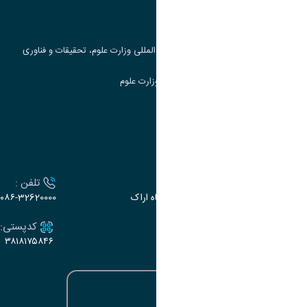
جست و جوی کتاب
مرکز مطالعات و همکاری های علمی بین المللی وزارت علوم، تحقیقات و فناوری
سامانه دریافت و پاسخگویی به شکایات وزارت علوم
سامانه سخا وزارت علوم
ارتباط با دانشگاه
آدرس :
تلفن :
اراک، میدان بسیج، بلوار سردشت، دانشگاه اراک
۰۸۶-32620000
ایمیل:
کدپستی:
۳۸۱۸۱۷۵۸۴۶
e-dabir@araku.ac.ir