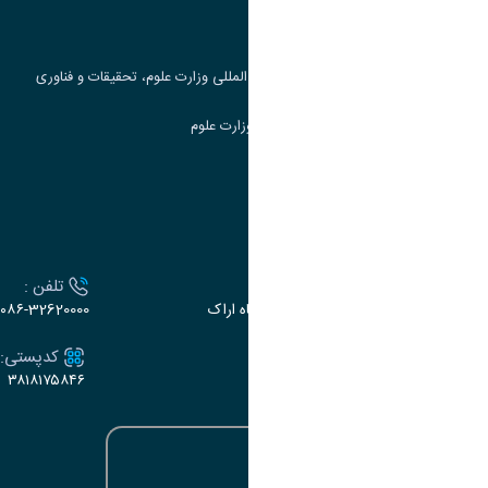
جست و جوی کتاب
مرکز مطالعات و همکاری های علمی بین المللی وزارت علوم، تحقیقات و فناوری
سامانه دریافت و پاسخگویی به شکایات وزارت علوم
سامانه سخا وزارت علوم
ارتباط با دانشگاه
آدرس :
تلفن :
اراک، میدان بسیج، بلوار سردشت، دانشگاه اراک
۰۸۶-32620000
ایمیل:
کدپستی:
۳۸۱۸۱۷۵۸۴۶
e-dabir@araku.ac.ir