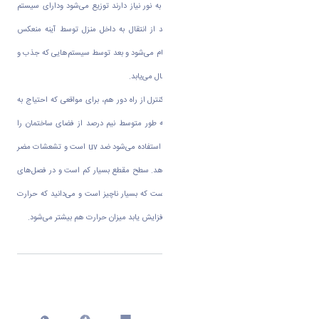
ولی طرح روشنایی خورشید در محل‌هایی که به نور نیاز دارند توزیع می‌شود ودارای سیستم
توزیع نقطه‌ای است. توزیع انوار خورشید بعد از انتقال به داخل منزل توسط آینه منعکس
می‌شود. جذب نور هم به وسیله کالکتور‌ها انجام می‌شود و بعد توسط سیستم‌هایی که جذب و
عبور نور را توسط خود ندارند به داخل محل انتقال می‌یابد.
او می گوید : طرح روشنایی خورشید حتی با کنترل از راه دور هم، برای مواقعی که احتیاج به
تاریکی هست، قابل کنترل است. این طرح به طور متوسط نیم درصد از فضای ساختمان را
می‌گیرد. همچنین ماده‌ای که برای کالکشن‌ها استفاده می‌شود ضد
uv
است و تشعشات مضر
همانند ماورای بنفش را به داخل انتقال نمی‌دهد. سطح مقطع بسیار کم است و در فصل‌های
گرم سطح انتقال حرارت به داخل نیم درصد است که بسیار ناچیز است و می‌دانید که حرارت
تابعی از انتقال سطح است و هر چه که سطح افزایش یابد میزان حرارت هم بیشتر می‌شود.
اشتراک گذاری