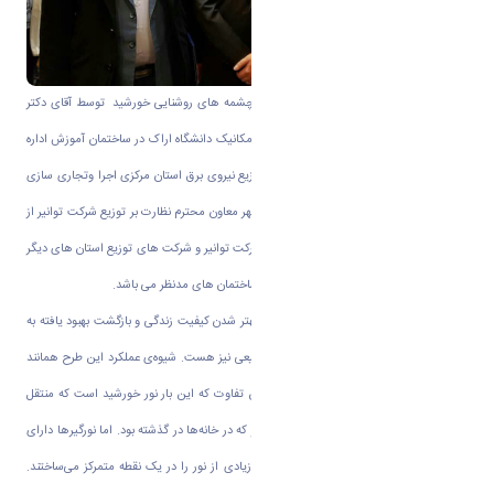
به گزارش روابط عمومی دانشگاه اراک؛ پروژه چشمه های روشنایی خورشید توسط آقای دکتر
سید علیرضا مصطفوی عضو هیات علمی گروه مکانیک دانشگاه اراک در ساختمان آموزش اداره
برق شهرستان اراک وسالن جلسات شرکت توزیع نیروی برق استان مرکزی اجرا وتجاری سازی
شده است ودر حضور آقای مهندس رخشانی مهر معاون محترم نظارت بر توزیع شرکت توانیر از
آن رونمایی شده است این پروژه مورد توجه شرکت توانیر و شرکت های توزیع استان های دیگر
قرارگرفته است و درحال مذاکره برای اجرا در ساختمان های مدنظر می باشد.
دکتر مصطفوی، مخترع این طرح می گوید: بهتر شدن کیفیت زندگی و بازگشت بهبود یافته به
شیوه زندگی طبیعی، مستلزم استفاده از نور طبیعی نیز هست. شیوه‌ی عملکرد این طرح همانند
انتقال آب از یک منبع توسط لوله است با این تفاوت که این بار نور خورشید است که منتقل
می‌شود. درست مثل همان سیستم‌های نورگیر که در خانه‌ها در گذشته بود. اما نورگیر‌ها دارای
سیستم‌های کالکشن و انتقال نبودند و حجم زیادی از نور را در یک نقطه متمرکز می‌ساختند.