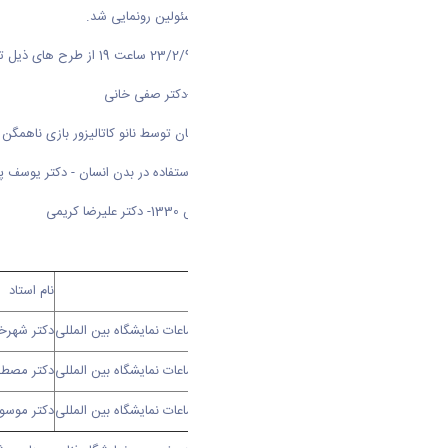
اولین طرح توسط استاندار محترم و مسئولین رونمایی شد.
2- در دومین روزر برگزاری نمایشگاه 23/2/94 ساعت 19 از طرح های ذیل توسط معاونت محترم سیاسی استانداری و ریاست محترم دانشگاه رونمایی خواهد شد
- رونمایی از دستگاه حجامت اتوماتیک-دکتر صفی خانی
- رونمایی از سوخت بیودزل از روغن کتان توسط نانو کاتالیزور بازی ناهمگن 
- رونمایی از آلیاژ هوشمند جدید مورد استفاده در بدن انسان - دکتر یوسف پا
- رونمایی از دانش فنی تولید ایرگانوکس 1330- دکتر علیرضا کریمی
3- فهرست و زمان کارگاهها
ساعت برگزاری
تاریخ برگزاری
مکان
نام استاد
30/17
23/2/94
سالن اجتماعات نمایشگاه بین المللی
دکتر شهرخ
16
24/2/94
سالن اجتماعات نمایشگاه بین المللی
دکتر مصط
19
24/2/94
سالن اجتماعات نمایشگاه بین المللی
دکتر موسو