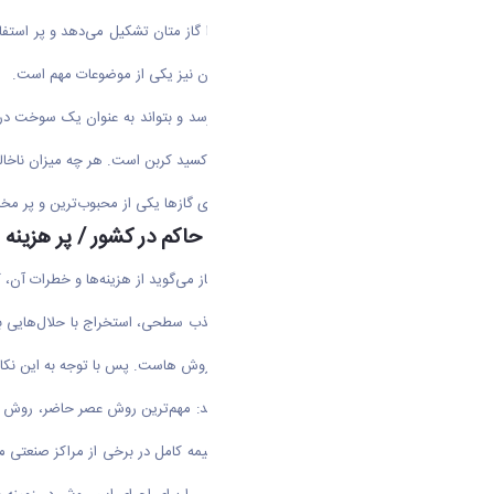
عبادی می‌گوید:گاز طبیعی که اکثر آن را گاز متان تشکیل می‌دهد و پر اس
این مواد از گاز طبیعی و خالص سازی آن نیز یکی از موضوعات مهم است.
چراکه باید گاز متان به حالت خالص برسد و بتواند به عنوان یک سوخت در ص
داشته که یکی از آنها گاز گلخانه‌ای دی اکسید کربن است. هر چه میزان ناخ
برای همین است که موضوعات جداسازی گاز‌ها یکی از محبوب‌ترین و پر مخا
روش سنتی جداسازی گازها حاکم در کشور / پر هزینه و 
او در مورد روش‌های سنتی جداسازی گاز می‌گوید از هزینه‌ها و خطرات آن،
روش‌های سنتی مثل تقطیر برودتی، جذب سطحی، استخراج با حلال‌هایی با پ
قابل کنترلی دارد که از نقاط ضعف این روش هاست. پس با توجه به این نکات
محقق طرح کاهش آلودگی هوا می‌گوید: مهم‌ترین روش عصر حاضر، روش جداس
نشده است. شاید به صورت محدود و نیمه کامل در برخی از مراکز صنعتی مورد ا