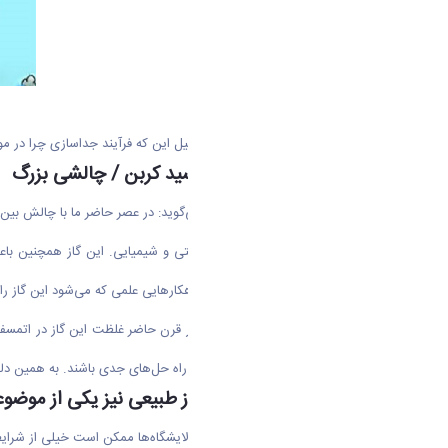
از اهمیت جداسازی گاز‌ها می‌گوید و دلیل این که فرآیند جداسازی چرا در
تولید زیاد و نشر گاز دی اکسید کربن / چالشی بزرگ
استاد مهندسی شیمی دانشگاه اراک می‌گوید: در عصر حاضر ما با چالش بین الم
سوخت‌های فسیلی و فعالیت‌های صنعتی و شیمیایی. این گاز همچنین باعث 
گازگلخانه‌ای co۲، اثرات مخرب آن و راهکار‌هایی علمی که می‌شود این گاز را کاهش اثر داد و یا آن را جمع آوری کرد، فعالیت می‌کنند.
این سازمان مدام هشدار می‌دهد که در قرن حاضر غلظت این گاز در اتمسف
که در زمینه خطرات نشر این گاز به فکر راه حل‌های جدی باشند. به همین دلیل
جداسازی و خالص سازی گاز طبیعی نیز یکی از موضو
اما اجرای طرح عبادی در نیروگاه‌ها و پالایشگاه‌ها ممکن است خیلی از شرای