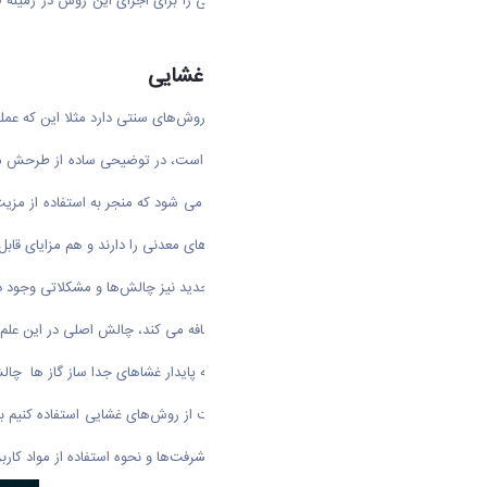
این قبیل کارهای تحقیقاتی آینده‌ خوبی را برای اجرای این روش در زمین
محیط زیست باشیم.
مزیت های روش جداسازی غشایی
روش جداسازی غشایی، مزیت‌هایی بر روش‌های سنتی دارد مثلا این که عملک
طرح عبادی که بسیار تخصصی و علمی است، در توضیحی ساده از طرحش می‌گوی
جدید از غشا‌ها ، از فناوری نانو استفاده می شود که منجر به استفاده از 
مکانیکی و خواص خوب جداسازی غشا‌های معدنی را دارند و هم مزایای قابل 
او می‌گوید: البته در تهیه این غشا‌های جدید نیز چالش‌ها و مشکلاتی وجو
رییس گروه تحقیقاتی دانشگاه اراک اضافه می کند، چالش اصلی در این علم
پس اینجا بود که فکر طراحی یک شبکه پایدار غشاهای جدا ساز گاز ها چالش
وی می‌ افزاید: اگر ما بخواهیم در صنعت از روش‌های غشایی استفاده کنیم بای
این روش شده است و چگونگی این پیشرفت‌ها و نحوه استفاده از مواد کارب