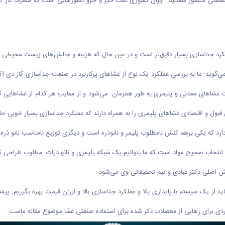
ه صنعتی متصور هستیم. ایران کشوری نفت خیز و جزو کشور‌هایی است که مصرف گاز طب
رد جداسازی بسیار دقیق‌تر است و در عین حال که هزینه و چالش‌های زیست محیطی بسی
د: ما به بررسی عملکرد یک نوع از غشا‌های پرکاربرد در صنعت جداسازی گاز دی اکسید
مزیت غشا‌های معدنی و پلیمری به طور همزمان می‌شود و از معایب هر کدام از غشا‌هایی 
قبول و اقتصادی غشا‌های پلیمری را به همراه دارند که عملکرد جداسازی بسیار خوبی 
د دارد که یکی برهم کنش نامطلوب پلیمر و نانوذره است و دیگری توزیع نامناسب نانو ذ
 انتخاب صحیح مواد است که ما بتوانیم یک شبکه پلیمری و نانو ذرات مطلوب طراحی ک
 اصلی دکتر عبادی و تیم تحقیقاتی وی می‌شود.‌
د از یک سیستم با پایداری بالا و عملکرد جداسازی بالا و ارزان قیمت بهره بگیریم. پیشر
ردی برای رهایی از معضلات ذکر شده برای استفاده صنعتی غشا موضوع مقاله ماست.