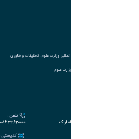
پیوند ها
وزارت علوم، تحقیقات و فناوری
پرتال دانشجویی صندوق رفاه
جست و جوی کتاب
مرکز مطالعات و همکاری های علمی بین المللی وزارت علوم، تحقیقات و فناوری
سامانه دریافت و پاسخگویی به شکایات وزارت علوم
سامانه سخا وزارت علوم
ارتباط با دانشگاه
آدرس :
تلفن :
اراک، میدان بسیج، بلوار سردشت، دانشگاه اراک
۰۸۶-32620000
ایمیل:
کدپستی: