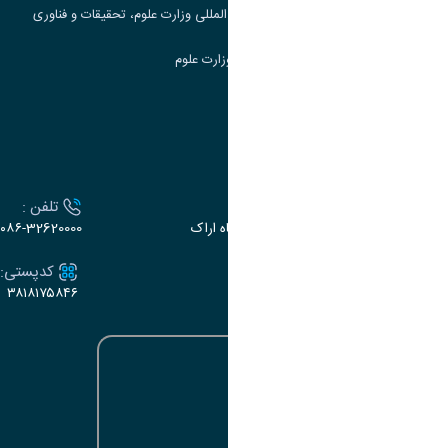
مرکز مطالعات و همکاری های علمی بین المللی وزارت علوم، تحقیقات و فناوری
سامانه دریافت و پاسخگویی به شکایات وزارت علوم
سامانه سخا وزارت علوم
ارتباط با دانشگاه
آدرس :
تلفن :
اراک، میدان بسیج، بلوار سردشت، دانشگاه اراک
۰۸۶-32620000
ایمیل:
کدپستی:
۳۸۱۸۱۷۵۸۴۶
e-dabir@araku.ac.ir