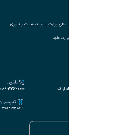
جست و جوی کتاب
مرکز مطالعات و همکاری های علمی بین المللی وزارت علوم، تحقیقات و فناوری
سامانه دریافت و پاسخگویی به شکایات وزارت علوم
سامانه سخا وزارت علوم
ارتباط با دانشگاه
آدرس :
تلفن :
اراک، میدان بسیج، بلوار سردشت، دانشگاه اراک
۰۸۶-32620000
ایمیل:
کدپستی:
۳۸۱۸۱۷۵۸۴۶
e-dabir@araku.ac.ir