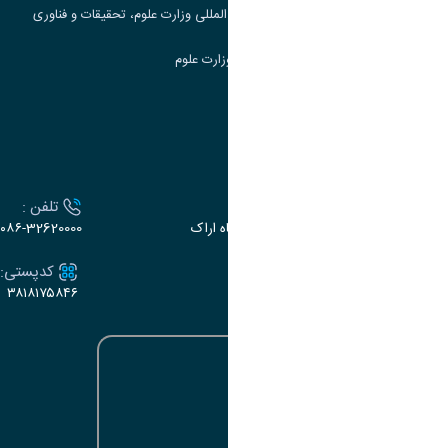
مرکز مطالعات و همکاری های علمی بین المللی وزارت علوم، تحقیقات و فناوری
سامانه دریافت و پاسخگویی به شکایات وزارت علوم
سامانه سخا وزارت علوم
ارتباط با دانشگاه
آدرس :
تلفن :
اراک، میدان بسیج، بلوار سردشت، دانشگاه اراک
۰۸۶-32620000
ایمیل:
کدپستی:
۳۸۱۸۱۷۵۸۴۶
e-dabir@araku.ac.ir