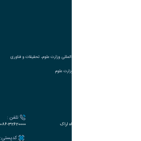
پیوند ها
وزارت علوم، تحقیقات و فناوری
پرتال دانشجویی صندوق رفاه
جست و جوی کتاب
مرکز مطالعات و همکاری های علمی بین المللی وزارت علوم، تحقیقات و فناوری
سامانه دریافت و پاسخگویی به شکایات وزارت علوم
سامانه سخا وزارت علوم
ارتباط با دانشگاه
آدرس :
تلفن :
اراک، میدان بسیج، بلوار سردشت، دانشگاه اراک
۰۸۶-32620000
ایمیل:
کدپستی: