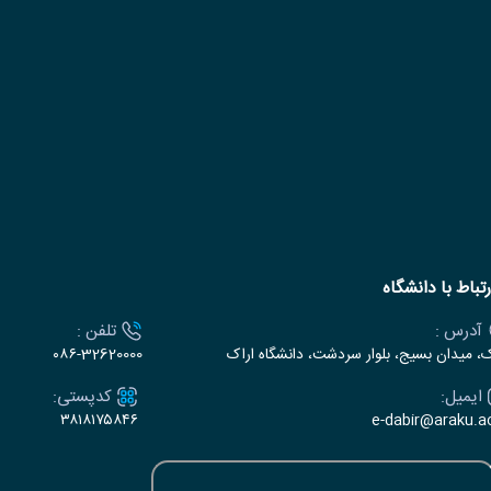
رتباط با دانشگاه
آدرس :
تلفن :
ک، میدان بسیج، بلوار سردشت، دانشگاه اراک
۰۸۶-32620000
ایمیل:
کدپستی:
۳۸۱۸۱۷۵۸۴۶
e-dabir@araku.ac