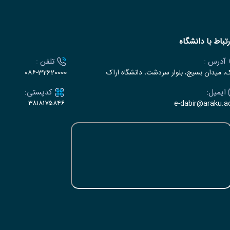
رتباط با دانشگاه
آدرس :
تلفن :
ک، میدان بسیج، بلوار سردشت، دانشگاه اراک
۰۸۶-32620000
ایمیل:
کدپستی:
۳۸۱۸۱۷۵۸۴۶
e-dabir@araku.ac