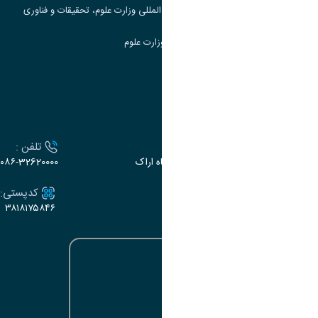
مرکز مطالعات و همکاری های علمی بین المللی وزارت علوم، تحقیقات و فناوری
سامانه دریافت و پاسخگویی به شکایات وزارت علوم
سامانه سخا وزارت علوم
ارتباط با دانشگاه
آدرس :
تلفن :
اراک، میدان بسیج، بلوار سردشت، دانشگاه اراک
۰۸۶-32620000
ایمیل:
کدپستی:
۳۸۱۸۱۷۵۸۴۶
e-dabir@araku.ac.ir