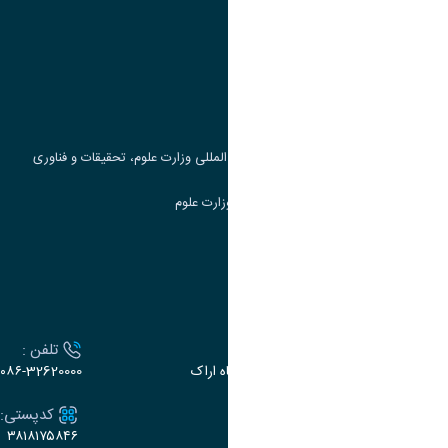
وزارت علوم، تحقیقات و فناوری
پرتال دانشجویی صندوق رفاه
جست و جوی کتاب
مرکز مطالعات و همکاری های علمی بین المللی وزارت علوم، تحقیقات و فناوری
سامانه دریافت و پاسخگویی به شکایات وزارت علوم
سامانه سخا وزارت علوم
ارتباط با دانشگاه
آدرس :
تلفن :
اراک، میدان بسیج، بلوار سردشت، دانشگاه اراک
۰۸۶-32620000
ایمیل:
کدپستی:
۳۸۱۸۱۷۵۸۴۶
e-dabir@araku.ac.ir