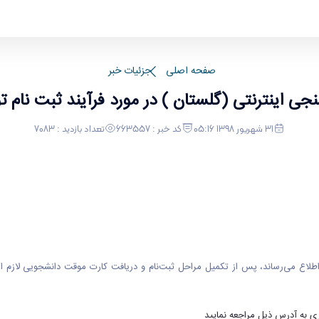
) در مورد فرآیند ثبت نام توسط دانشجویان جدید الو
صفحه اصلی
جزئیات خبر
نجی اینترنتی (گلستان ) در مورد فرآیند ثبت نام
31 شهریور 1398 05:16
کد خبر : 663557
تعداد بازدید : 7083
اع می‌رساند، پس از تکمیل مراحل ثبت‌نام و دریافت کارت موقت دانشجویی لازم است 