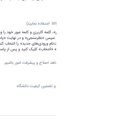
golestan.araku.ac.ir
(لطفا صرفاً از نرم‌افزارInternet Explorer استفاده نمایید)
سپس با کلیک بر روی «ورود به سیستم»، کلمه کاربری و کلمه عبور خود را وار
از منوی بالای صفحه گزینه «ارزشیابی»، سپس «نظرسنجی» و در نهایت «پاسخ
در قسمت «نوع نظرسنجی»، گزینه «ثبت‌نام ورودی‌های جدید» را انتخاب ک
از میان گزینه‌های ارائه شده بر روی کلمه «انتخاب» کلیک کنید و پس از پا
امید است که با همراهی شما عزیزان شاهد اصلاح و پیشرفت امور باشیم.
با تشکر
اداره کل آموزش و دفتر نظارت، ارزیابی و تضمین کیفیت دانشگاه