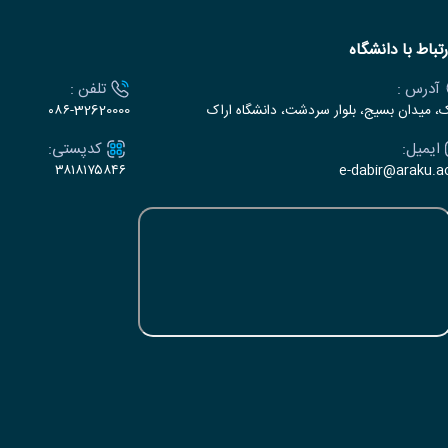
رتباط با دانشگاه
آدرس :
تلفن :
ک، میدان بسیج، بلوار سردشت، دانشگاه اراک
۰۸۶-32620000
ایمیل:
کدپستی:
۳۸۱۸۱۷۵۸۴۶
e-dabir@araku.ac