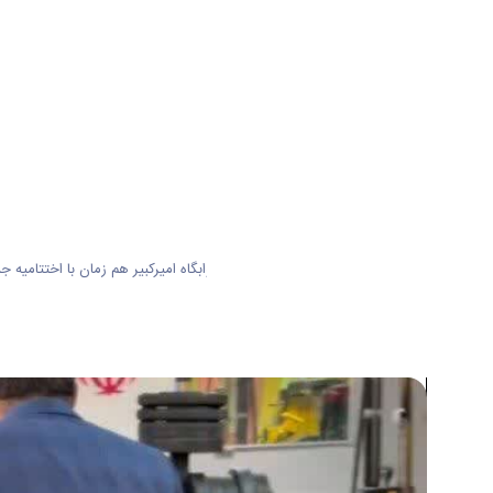
☘️افتتاح سالن تندرستی و بدنسازی خوابگاه امیرکبیر هم زمان با اختتامیه 