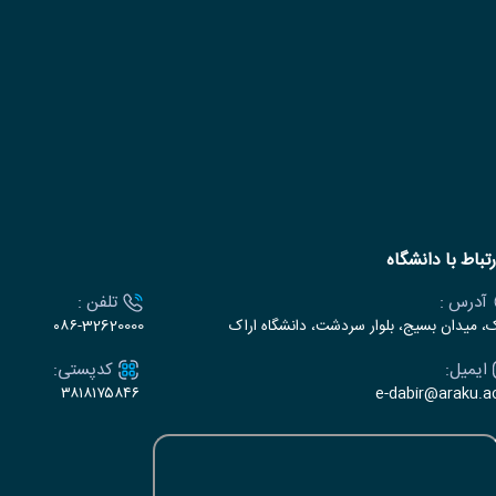
رتباط با دانشگاه
آدرس :
تلفن :
ک، میدان بسیج، بلوار سردشت، دانشگاه اراک
۰۸۶-32620000
ایمیل:
کدپستی:
۳۸۱۸۱۷۵۸۴۶
e-dabir@araku.ac