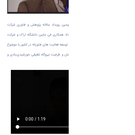
به گزارش روابط عمومی دانشگاه اراک در دومین رویداد سالانه پژوهش و فناوری شرکت
پالایش و پخش امام خمینی (ره)شازند قرار داد همکاری فی مابین دانشگاه اراک و شرکت
پالایش نفت امام خمینی(ره)شازند در راستای توسعه فعالیت های فناورانه در کشور با موضوع
امکان سنجی ،طراحی مفهومی و تعیین چیدمان و ظرفیت نیروگاه تلفیقی خورشیدی،بادی و
برق آبی منعقد شد.