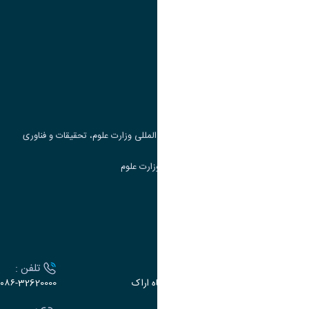
پیوند ها
وزارت علوم، تحقیقات و فناوری
پرتال دانشجویی صندوق رفاه
جست و جوی کتاب
مرکز مطالعات و همکاری های علمی بین المللی وزارت علوم، تحقیقات و فناوری
سامانه دریافت و پاسخگویی به شکایات وزارت علوم
سامانه سخا وزارت علوم
ارتباط با دانشگاه
آدرس :
تلفن :
اراک، میدان بسیج، بلوار سردشت، دانشگاه اراک
۰۸۶-32620000