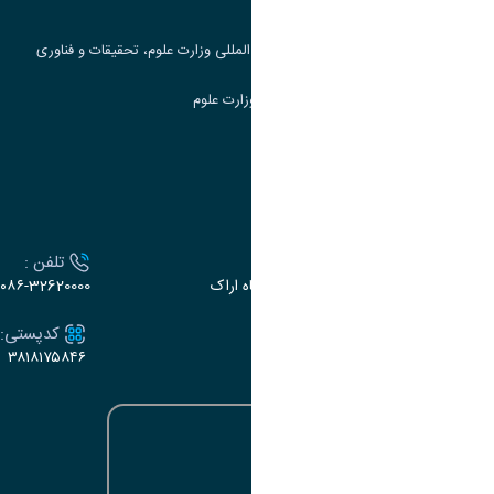
جست و جوی کتاب
مرکز مطالعات و همکاری های علمی بین المللی وزارت علوم، تحقیقات و فناوری
سامانه دریافت و پاسخگویی به شکایات وزارت علوم
سامانه سخا وزارت علوم
ارتباط با دانشگاه
آدرس :
تلفن :
اراک، میدان بسیج، بلوار سردشت، دانشگاه اراک
۰۸۶-32620000
ایمیل:
کدپستی:
۳۸۱۸۱۷۵۸۴۶
e-dabir@araku.ac.ir